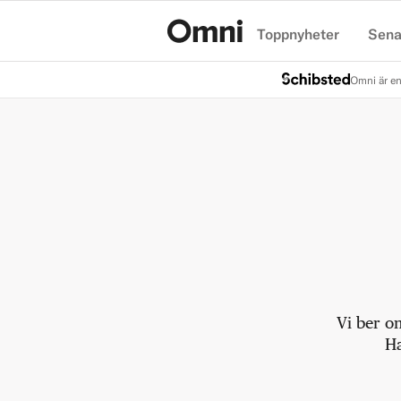
Toppnyheter
Sena
Hem
Omni är en
Vi ber o
Ha