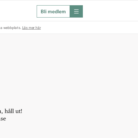
Bli medlem
meny
na webbplats.
Läs mer här
 håll ut!
.se