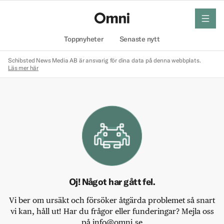
meny
Hem
Toppnyheter
Senaste nytt
Schibsted News Media AB är ansvarig för dina data på denna webbplats.
Läs mer här
Oj! Något har gått fel.
Vi ber om ursäkt och försöker åtgärda problemet så snart
vi kan, håll ut! Har du frågor eller funderingar? Mejla oss
på info@omni.se