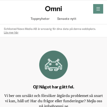
meny
Hem
Toppnyheter
Senaste nytt
Schibsted News Media AB är ansvarig för dina data på denna webbplats.
Läs mer här
Oj! Något har gått fel.
Vi ber om ursäkt och försöker åtgärda problemet så snart
vi kan, håll ut! Har du frågor eller funderingar? Mejla oss
på info@omni.se