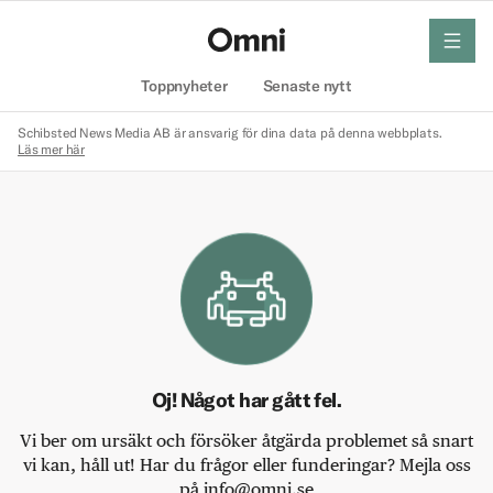
meny
Hem
Toppnyheter
Senaste nytt
Schibsted News Media AB är ansvarig för dina data på denna webbplats.
Läs mer här
Oj! Något har gått fel.
Vi ber om ursäkt och försöker åtgärda problemet så snart
vi kan, håll ut! Har du frågor eller funderingar? Mejla oss
på info@omni.se