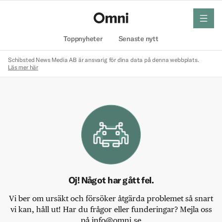
meny
Hem
Toppnyheter
Senaste nytt
Schibsted News Media AB är ansvarig för dina data på denna webbplats.
Läs mer här
Oj! Något har gått fel.
Vi ber om ursäkt och försöker åtgärda problemet så snart
vi kan, håll ut! Har du frågor eller funderingar? Mejla oss
på info@omni.se