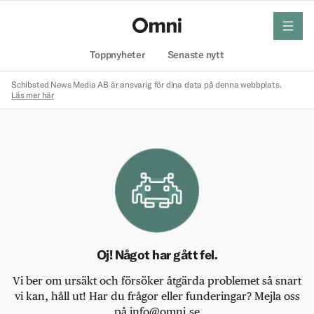
meny
Hem
Toppnyheter
Senaste nytt
Schibsted News Media AB är ansvarig för dina data på denna webbplats.
Läs mer här
Oj! Något har gått fel.
Vi ber om ursäkt och försöker åtgärda problemet så snart
vi kan, håll ut! Har du frågor eller funderingar? Mejla oss
på info@omni.se