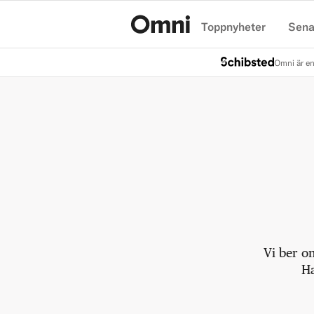
Toppnyheter
Sena
Hem
Omni är en
Vi ber o
Ha