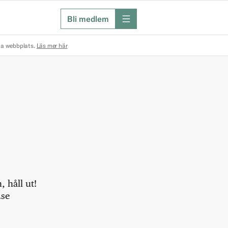
Bli medlem
meny
na webbplats.
Läs mer här
 håll ut!
.se