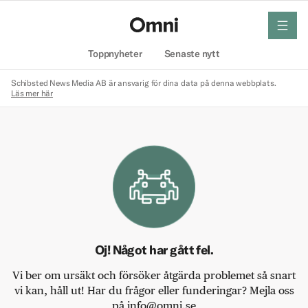
meny
Hem
Toppnyheter
Senaste nytt
Schibsted News Media AB är ansvarig för dina data på denna webbplats.
Läs mer här
Oj! Något har gått fel.
Vi ber om ursäkt och försöker åtgärda problemet så snart
vi kan, håll ut! Har du frågor eller funderingar? Mejla oss
på info@omni.se