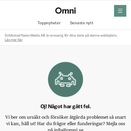
meny
Hem
Toppnyheter
Senaste nytt
Schibsted News Media AB är ansvarig för dina data på denna webbplats.
Läs mer här
Oj! Något har gått fel.
Vi ber om ursäkt och försöker åtgärda problemet så snart
vi kan, håll ut! Har du frågor eller funderingar? Mejla oss
på info@omni.se