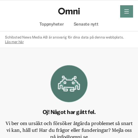
meny
Hem
Toppnyheter
Senaste nytt
Schibsted News Media AB är ansvarig för dina data på denna webbplats.
Läs mer här
Oj! Något har gått fel.
Vi ber om ursäkt och försöker åtgärda problemet så snart
vi kan, håll ut! Har du frågor eller funderingar? Mejla oss
på info@omni.se