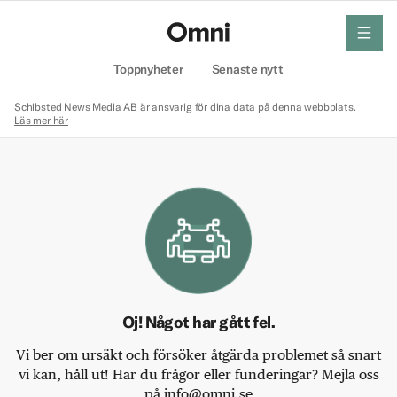
meny
Hem
Toppnyheter
Senaste nytt
Schibsted News Media AB är ansvarig för dina data på denna webbplats.
Läs mer här
Oj! Något har gått fel.
Vi ber om ursäkt och försöker åtgärda problemet så snart
vi kan, håll ut! Har du frågor eller funderingar? Mejla oss
på info@omni.se