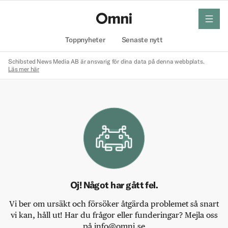
meny
Hem
Toppnyheter
Senaste nytt
Schibsted News Media AB är ansvarig för dina data på denna webbplats.
Läs mer här
Oj! Något har gått fel.
Vi ber om ursäkt och försöker åtgärda problemet så snart
vi kan, håll ut! Har du frågor eller funderingar? Mejla oss
på info@omni.se