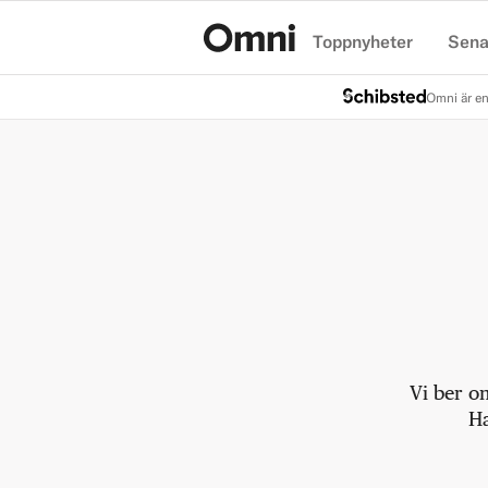
Toppnyheter
Sena
Hem
Omni är en
Vi ber o
Ha