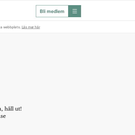
Bli medlem
meny
na webbplats.
Läs mer här
 håll ut!
.se