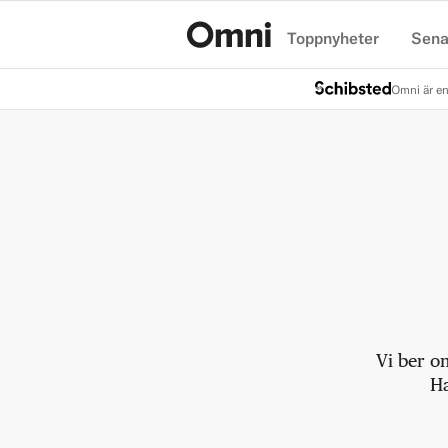
Toppnyheter
Sena
Hem
Omni är en
Vi ber o
Ha