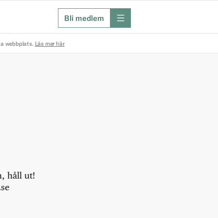
Bli medlem
meny
na webbplats.
Läs mer här
 håll ut!
.se