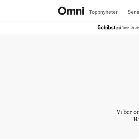
Toppnyheter
Sena
Hem
Omni är en
Vi ber o
Ha