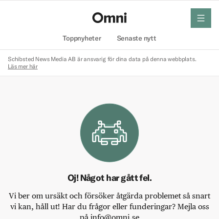
meny
Hem
Toppnyheter
Senaste nytt
Schibsted News Media AB är ansvarig för dina data på denna webbplats.
Läs mer här
Oj! Något har gått fel.
Vi ber om ursäkt och försöker åtgärda problemet så snart
vi kan, håll ut! Har du frågor eller funderingar? Mejla oss
på info@omni.se