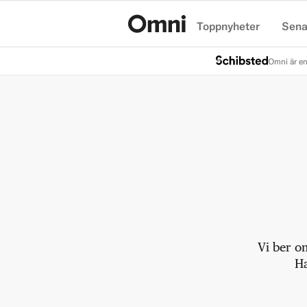
Toppnyheter
Sena
Hem
Omni är en
Vi ber o
Ha