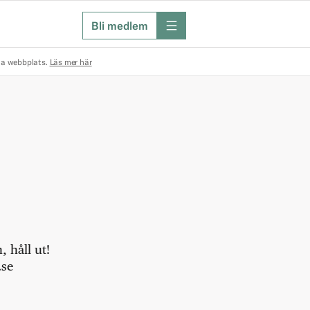
Bli medlem
meny
na webbplats.
Läs mer här
 håll ut!
.se