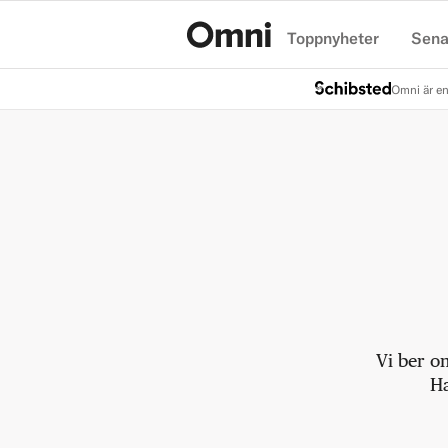
Toppnyheter
Sena
Hem
Omni är en
Vi ber o
Ha