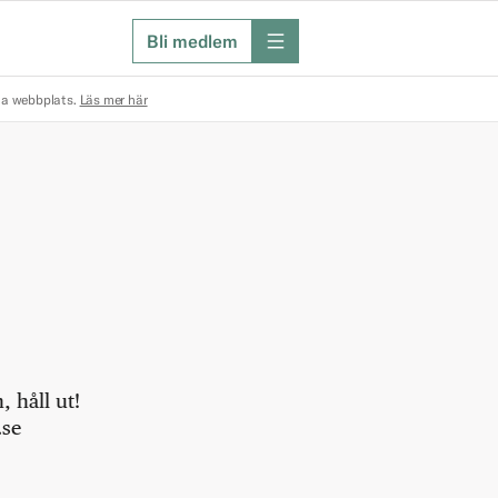
Bli medlem
meny
na webbplats.
Läs mer här
 håll ut!
.se