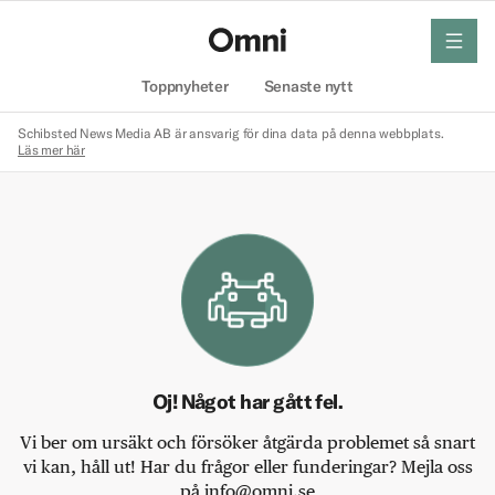
meny
Hem
Toppnyheter
Senaste nytt
Schibsted News Media AB är ansvarig för dina data på denna webbplats.
Läs mer här
Oj! Något har gått fel.
Vi ber om ursäkt och försöker åtgärda problemet så snart
vi kan, håll ut! Har du frågor eller funderingar? Mejla oss
på info@omni.se