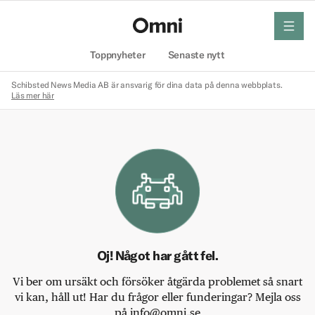
meny
Hem
Toppnyheter
Senaste nytt
Schibsted News Media AB är ansvarig för dina data på denna webbplats.
Läs mer här
Oj! Något har gått fel.
Vi ber om ursäkt och försöker åtgärda problemet så snart
vi kan, håll ut! Har du frågor eller funderingar? Mejla oss
på info@omni.se