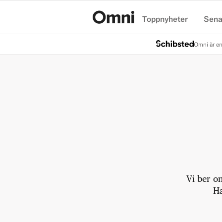
Toppnyheter
Sena
Hem
Omni är en
Vi ber o
Ha