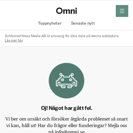
meny
Hem
Toppnyheter
Senaste nytt
Schibsted News Media AB är ansvarig för dina data på denna webbplats.
Läs mer här
Oj! Något har gått fel.
Vi ber om ursäkt och försöker åtgärda problemet så snart
vi kan, håll ut! Har du frågor eller funderingar? Mejla oss
på info@omni.se