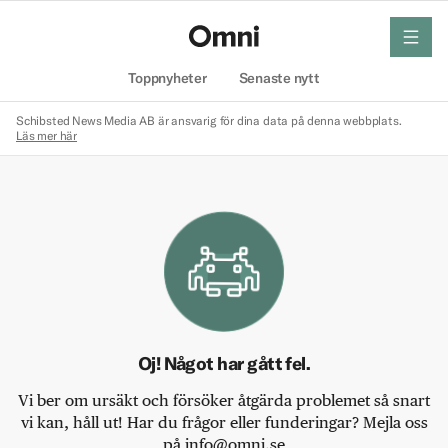
meny
Hem
Toppnyheter
Senaste nytt
Schibsted News Media AB är ansvarig för dina data på denna webbplats.
Läs mer här
Oj! Något har gått fel.
Vi ber om ursäkt och försöker åtgärda problemet så snart
vi kan, håll ut! Har du frågor eller funderingar? Mejla oss
på info@omni.se