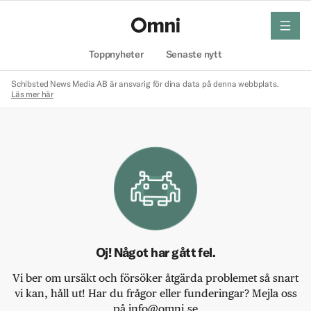
meny
Hem
Toppnyheter
Senaste nytt
Schibsted News Media AB är ansvarig för dina data på denna webbplats.
Läs mer här
Oj! Något har gått fel.
Vi ber om ursäkt och försöker åtgärda problemet så snart
vi kan, håll ut! Har du frågor eller funderingar? Mejla oss
på info@omni.se