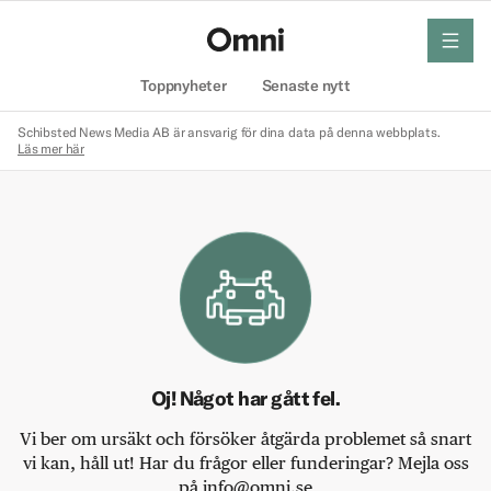
meny
Hem
Toppnyheter
Senaste nytt
Schibsted News Media AB är ansvarig för dina data på denna webbplats.
Läs mer här
Oj! Något har gått fel.
Vi ber om ursäkt och försöker åtgärda problemet så snart
vi kan, håll ut! Har du frågor eller funderingar? Mejla oss
på info@omni.se