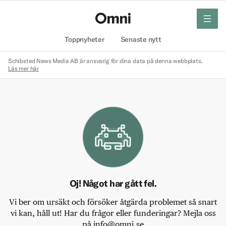
meny
Hem
Toppnyheter
Senaste nytt
Schibsted News Media AB är ansvarig för dina data på denna webbplats.
Läs mer här
Oj! Något har gått fel.
Vi ber om ursäkt och försöker åtgärda problemet så snart
vi kan, håll ut! Har du frågor eller funderingar? Mejla oss
på info@omni.se