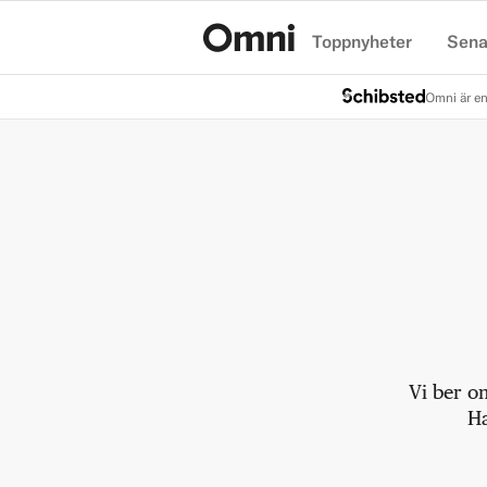
Toppnyheter
Sena
Hem
Omni är en
Vi ber o
Ha