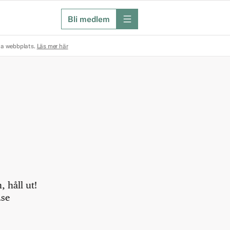
Bli medlem
meny
na webbplats.
Läs mer här
 håll ut!
.se