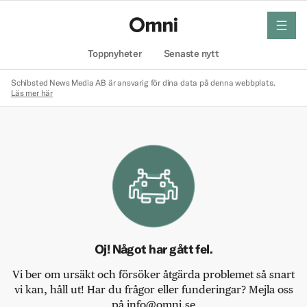
meny
Hem
Toppnyheter
Senaste nytt
Schibsted News Media AB är ansvarig för dina data på denna webbplats.
Läs mer här
Oj! Något har gått fel.
Vi ber om ursäkt och försöker åtgärda problemet så snart
vi kan, håll ut! Har du frågor eller funderingar? Mejla oss
på info@omni.se