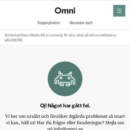
meny
Hem
Toppnyheter
Senaste nytt
Schibsted News Media AB är ansvarig för dina data på denna webbplats.
Läs mer här
Oj! Något har gått fel.
Vi ber om ursäkt och försöker åtgärda problemet så snart
vi kan, håll ut! Har du frågor eller funderingar? Mejla oss
på info@omni.se