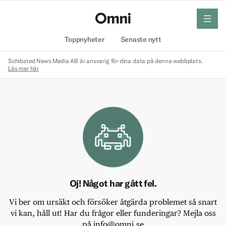
meny
Hem
Toppnyheter
Senaste nytt
Schibsted News Media AB är ansvarig för dina data på denna webbplats.
Läs mer här
Oj! Något har gått fel.
Vi ber om ursäkt och försöker åtgärda problemet så snart
vi kan, håll ut! Har du frågor eller funderingar? Mejla oss
på info@omni.se