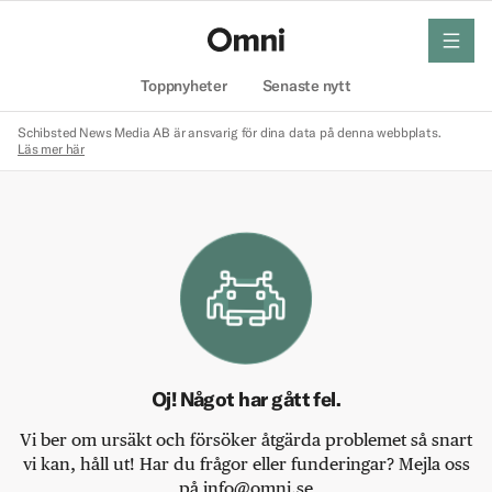
meny
Hem
Toppnyheter
Senaste nytt
Schibsted News Media AB är ansvarig för dina data på denna webbplats.
Läs mer här
Oj! Något har gått fel.
Vi ber om ursäkt och försöker åtgärda problemet så snart
vi kan, håll ut! Har du frågor eller funderingar? Mejla oss
på info@omni.se