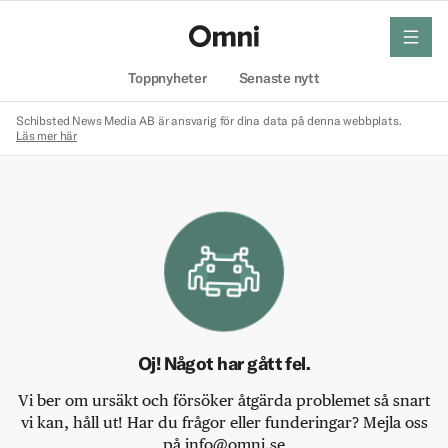
meny
Hem
Toppnyheter
Senaste nytt
Schibsted News Media AB är ansvarig för dina data på denna webbplats.
Läs mer här
Oj! Något har gått fel.
Vi ber om ursäkt och försöker åtgärda problemet så snart
vi kan, håll ut! Har du frågor eller funderingar? Mejla oss
på info@omni.se