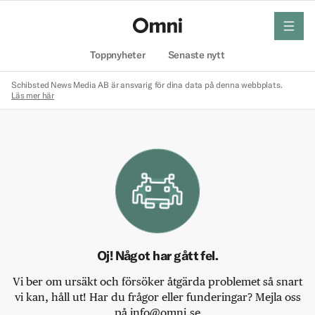
meny
Hem
Toppnyheter
Senaste nytt
Schibsted News Media AB är ansvarig för dina data på denna webbplats.
Läs mer här
Oj! Något har gått fel.
Vi ber om ursäkt och försöker åtgärda problemet så snart
vi kan, håll ut! Har du frågor eller funderingar? Mejla oss
på info@omni.se