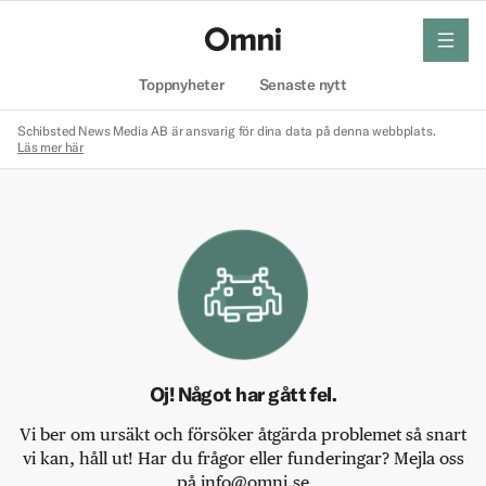
meny
Hem
Toppnyheter
Senaste nytt
Schibsted News Media AB är ansvarig för dina data på denna webbplats.
Läs mer här
Oj! Något har gått fel.
Vi ber om ursäkt och försöker åtgärda problemet så snart
vi kan, håll ut! Har du frågor eller funderingar? Mejla oss
på info@omni.se