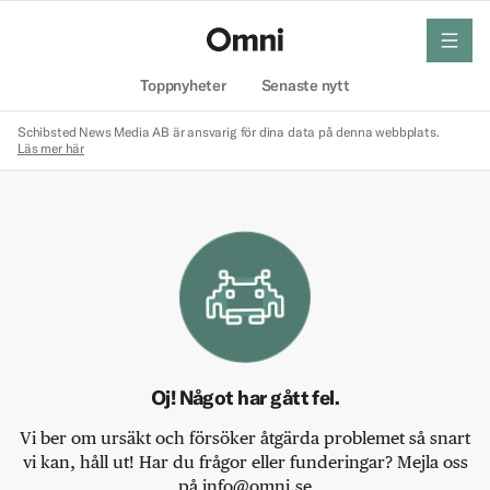
meny
Hem
Toppnyheter
Senaste nytt
Schibsted News Media AB är ansvarig för dina data på denna webbplats.
Läs mer här
Oj! Något har gått fel.
Vi ber om ursäkt och försöker åtgärda problemet så snart
vi kan, håll ut! Har du frågor eller funderingar? Mejla oss
på info@omni.se