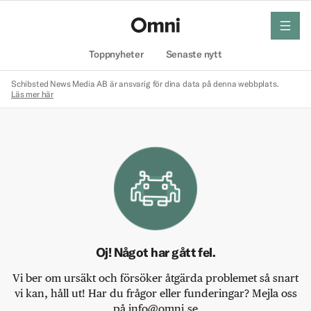
meny
Hem
Toppnyheter
Senaste nytt
Schibsted News Media AB är ansvarig för dina data på denna webbplats.
Läs mer här
Oj! Något har gått fel.
Vi ber om ursäkt och försöker åtgärda problemet så snart
vi kan, håll ut! Har du frågor eller funderingar? Mejla oss
på info@omni.se