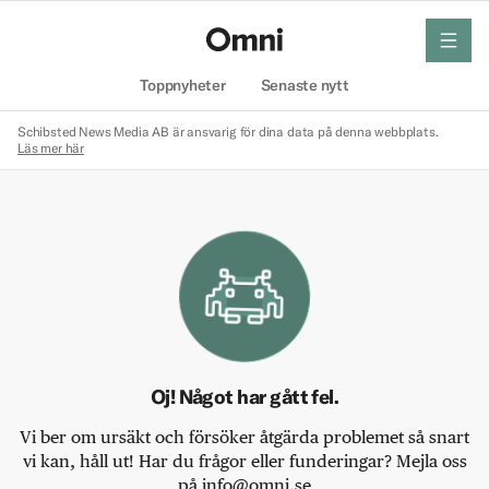
meny
Hem
Toppnyheter
Senaste nytt
Schibsted News Media AB är ansvarig för dina data på denna webbplats.
Läs mer här
Oj! Något har gått fel.
Vi ber om ursäkt och försöker åtgärda problemet så snart
vi kan, håll ut! Har du frågor eller funderingar? Mejla oss
på info@omni.se