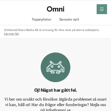
meny
Hem
Toppnyheter
Senaste nytt
Schibsted News Media AB är ansvarig för dina data på denna webbplats.
Läs mer här
Oj! Något har gått fel.
Vi ber om ursäkt och försöker åtgärda problemet så snart
vi kan, håll ut! Har du frågor eller funderingar? Mejla oss
på info@omni.se