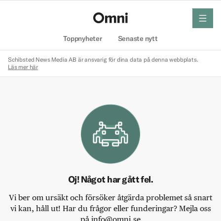
meny
Hem
Toppnyheter
Senaste nytt
Schibsted News Media AB är ansvarig för dina data på denna webbplats.
Läs mer här
Oj! Något har gått fel.
Vi ber om ursäkt och försöker åtgärda problemet så snart
vi kan, håll ut! Har du frågor eller funderingar? Mejla oss
på info@omni.se