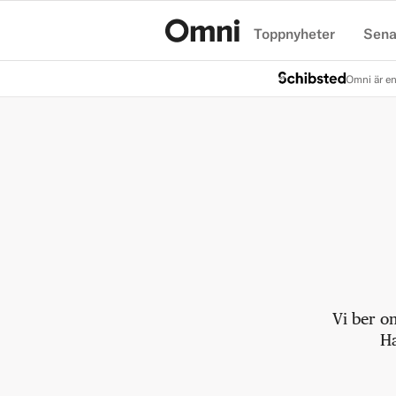
Toppnyheter
Sena
Hem
Omni är en
Vi ber o
Ha