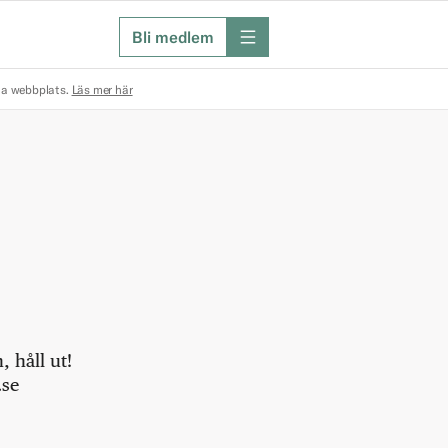
Bli medlem
meny
na webbplats.
Läs mer här
 håll ut!
.se