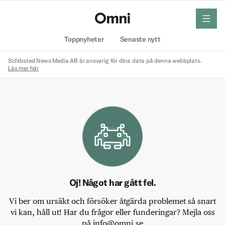
meny
Hem
Toppnyheter
Senaste nytt
Schibsted News Media AB är ansvarig för dina data på denna webbplats.
Läs mer här
Oj! Något har gått fel.
Vi ber om ursäkt och försöker åtgärda problemet så snart
vi kan, håll ut! Har du frågor eller funderingar? Mejla oss
på info@omni.se