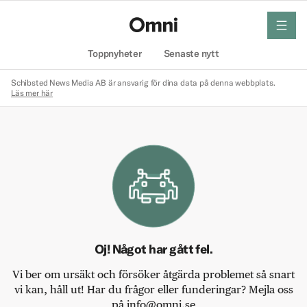
meny
Hem
Toppnyheter
Senaste nytt
Schibsted News Media AB är ansvarig för dina data på denna webbplats.
Läs mer här
Oj! Något har gått fel.
Vi ber om ursäkt och försöker åtgärda problemet så snart
vi kan, håll ut! Har du frågor eller funderingar? Mejla oss
på info@omni.se