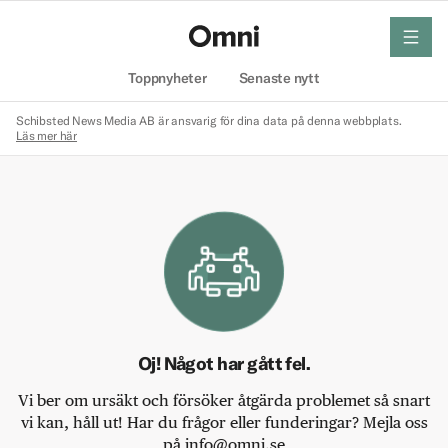
meny
Hem
Toppnyheter
Senaste nytt
Schibsted News Media AB är ansvarig för dina data på denna webbplats.
Läs mer här
Oj! Något har gått fel.
Vi ber om ursäkt och försöker åtgärda problemet så snart
vi kan, håll ut! Har du frågor eller funderingar? Mejla oss
på info@omni.se