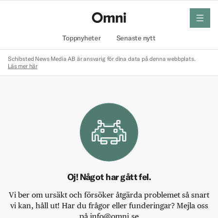
meny
Hem
Toppnyheter
Senaste nytt
Schibsted News Media AB är ansvarig för dina data på denna webbplats.
Läs mer här
Oj! Något har gått fel.
Vi ber om ursäkt och försöker åtgärda problemet så snart
vi kan, håll ut! Har du frågor eller funderingar? Mejla oss
på info@omni.se