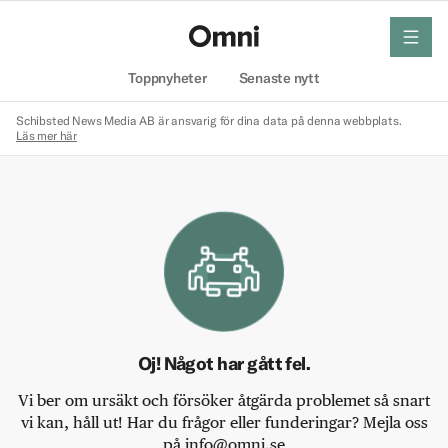
meny
Hem
Toppnyheter
Senaste nytt
Schibsted News Media AB är ansvarig för dina data på denna webbplats.
Läs mer här
Oj! Något har gått fel.
Vi ber om ursäkt och försöker åtgärda problemet så snart
vi kan, håll ut! Har du frågor eller funderingar? Mejla oss
på info@omni.se