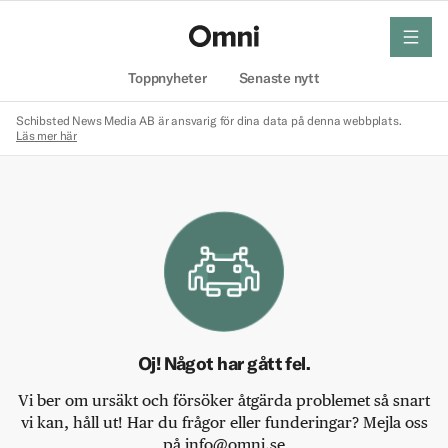
meny
Hem
Toppnyheter
Senaste nytt
Schibsted News Media AB är ansvarig för dina data på denna webbplats.
Läs mer här
Oj! Något har gått fel.
Vi ber om ursäkt och försöker åtgärda problemet så snart
vi kan, håll ut! Har du frågor eller funderingar? Mejla oss
på info@omni.se