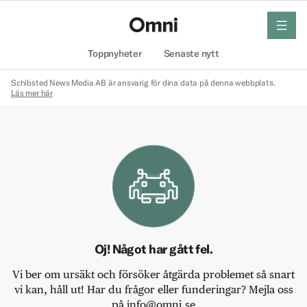
meny
Hem
Toppnyheter
Senaste nytt
Schibsted News Media AB är ansvarig för dina data på denna webbplats.
Läs mer här
Oj! Något har gått fel.
Vi ber om ursäkt och försöker åtgärda problemet så snart
vi kan, håll ut! Har du frågor eller funderingar? Mejla oss
på info@omni.se