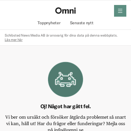
meny
Hem
Toppnyheter
Senaste nytt
Schibsted News Media AB är ansvarig för dina data på denna webbplats.
Läs mer här
Oj! Något har gått fel.
Vi ber om ursäkt och försöker åtgärda problemet så snart
vi kan, håll ut! Har du frågor eller funderingar? Mejla oss
på info@omni.se