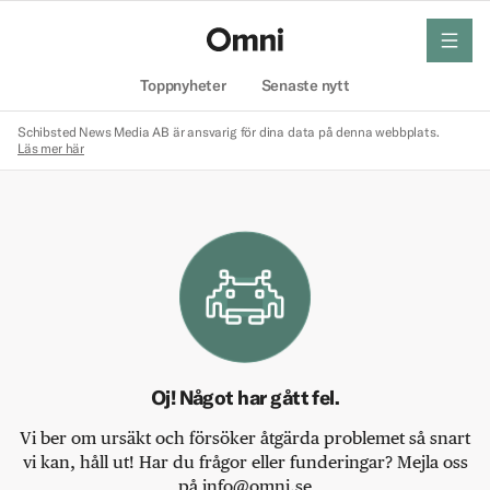
meny
Hem
Toppnyheter
Senaste nytt
Schibsted News Media AB är ansvarig för dina data på denna webbplats.
Läs mer här
Oj! Något har gått fel.
Vi ber om ursäkt och försöker åtgärda problemet så snart
vi kan, håll ut! Har du frågor eller funderingar? Mejla oss
på info@omni.se