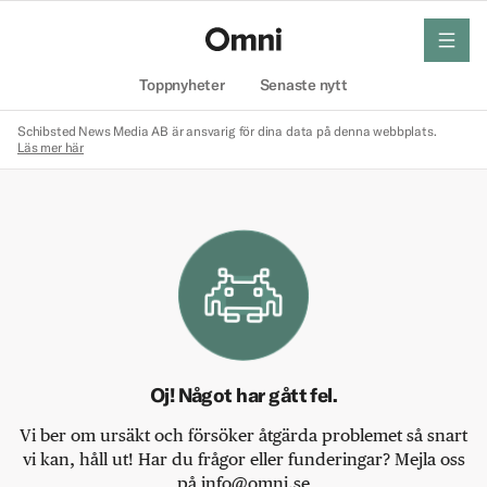
meny
Hem
Toppnyheter
Senaste nytt
Schibsted News Media AB är ansvarig för dina data på denna webbplats.
Läs mer här
Oj! Något har gått fel.
Vi ber om ursäkt och försöker åtgärda problemet så snart
vi kan, håll ut! Har du frågor eller funderingar? Mejla oss
på info@omni.se